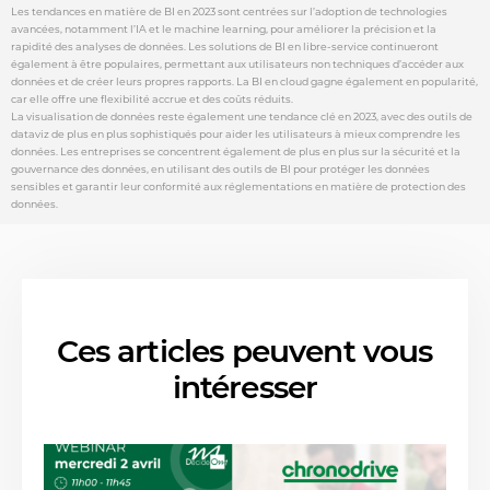
Les tendances en matière de BI en 2023 sont centrées sur l’adoption de technologies
avancées, notamment l’IA et le machine learning, pour améliorer la précision et la
rapidité des analyses de données. Les solutions de BI en libre-service continueront
également à être populaires, permettant aux utilisateurs non techniques d’accéder aux
données et de créer leurs propres rapports. La BI en cloud gagne également en popularité,
car elle offre une flexibilité accrue et des coûts réduits.
La visualisation de données reste également une tendance clé en 2023, avec des outils de
dataviz de plus en plus sophistiqués pour aider les utilisateurs à mieux comprendre les
données. Les entreprises se concentrent également de plus en plus sur la sécurité et la
gouvernance des données, en utilisant des outils de BI pour protéger les données
sensibles et garantir leur conformité aux réglementations en matière de protection des
données.
Ces articles peuvent vous
intéresser