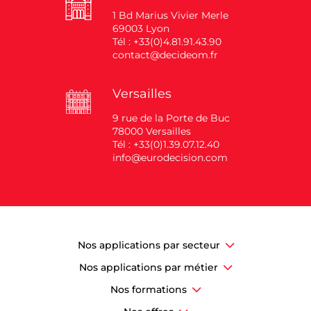
1 Bd Marius Vivier Merle
69003 Lyon
Tél : +33(0)4.81.91.43.90
contact@decideom.fr
Versailles
9 rue de la Porte de Buc
78000 Versailles
Tél : +33(0)1.39.07.12.40
info@eurodecision.com
Nos applications par secteur
Nos applications par métier
Nos formations