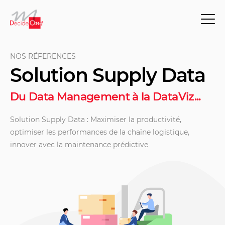
NOS RÉFERENCES
Solution Supply Data
Du Data Management à la DataViz...
Solution
Supply
Data
: Maximiser la productivité,
optimiser les performances de la chaîne
logistique
,
innover avec la maintenance prédictive