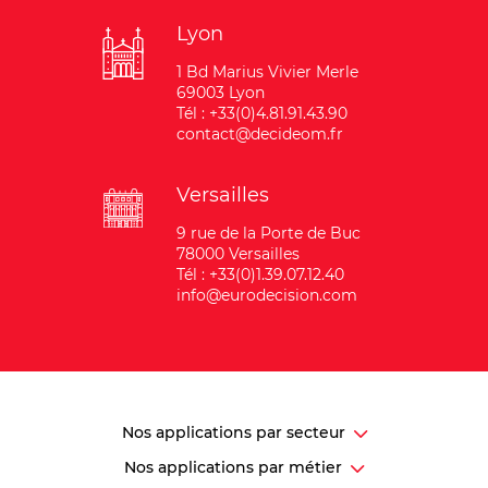
Lyon
1 Bd Marius Vivier Merle
69003 Lyon
Tél : +33(0)4.81.91.43.90
contact@decideom.fr
Versailles
9 rue de la Porte de Buc
78000 Versailles
Tél : +33(0)1.39.07.12.40
info@eurodecision.com
Nos applications par secteur
Nos applications par métier