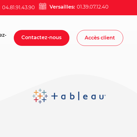
Versailles:
01.39.07.12.40
:
04.81.91.43.90
ez-
Contactez-nous
Accès client