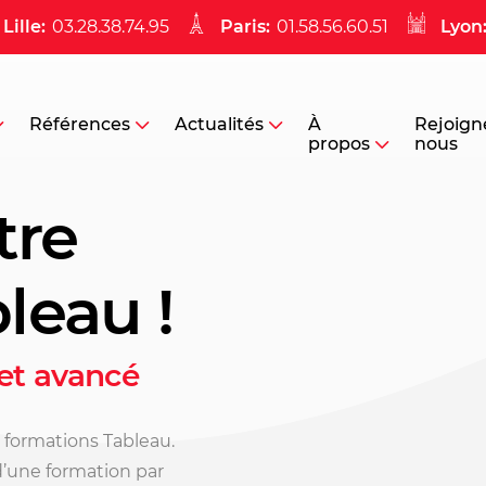
Lille:
03.28.38.74.95
Paris:
01.58.56.60.51
Lyon
Références
Actualités
À
Rejoign
propos
nous
tre
leau !
et avancé
s formations Tableau.
d’une formation par