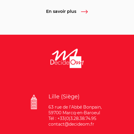
En savoir plus
Lille (Siège)
63 rue de l’Abbé Bonpain,
59700 Marcq-en-Baroeul
Tél : +33(0)3.28.38.74.95
contact@decideom.fr