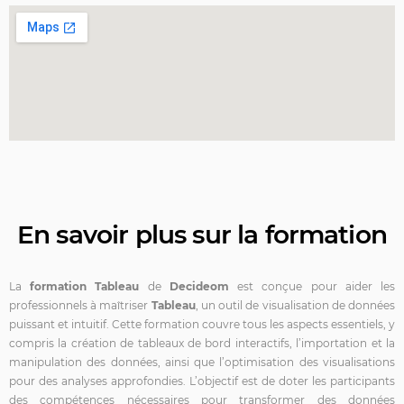
En savoir plus sur la formation
La
formation Tableau
de
Decideom
est conçue pour aider les
professionnels à maîtriser
Tableau
, un outil de
visualisation de données
puissant et intuitif. Cette formation couvre tous les aspects essentiels, y
compris la création de tableaux de bord interactifs, l’importation et la
manipulation des données, ainsi que l’optimisation des visualisations
pour des analyses approfondies. L’objectif est de doter les participants
des compétences nécessaires pour transformer des données