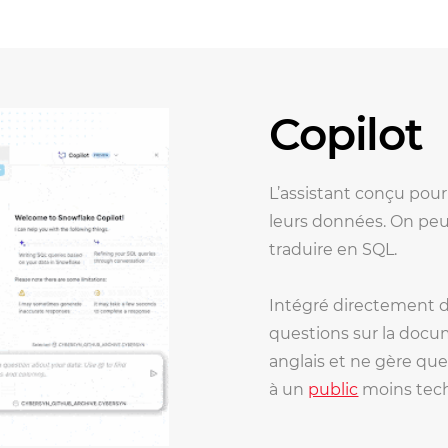
Copilot
L’assistant conçu pour 
leurs
données. On peut 
traduire en SQL.
Intégré directement da
questions sur
la docu
anglais et ne gère qu
à un
public
moins tec