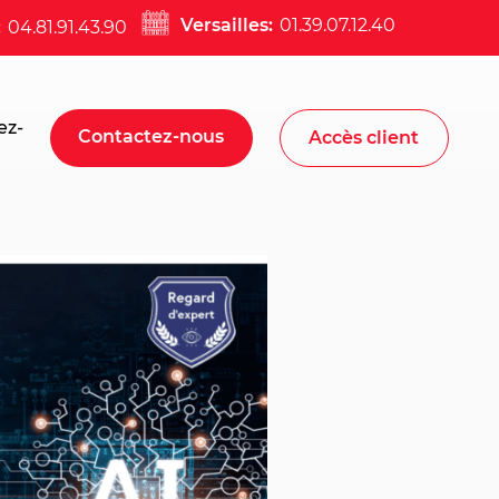
Versailles:
01.39.07.12.40
:
04.81.91.43.90
ez-
Contactez-nous
Accès client