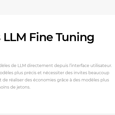
s LLM Fine Tuning
èles de LLM directement depuis l’interface utilisateur.
modèles plus précis et nécessiter des invites beaucoup
t de réaliser des économies grâce à des modèles plus
 moins de jetons.