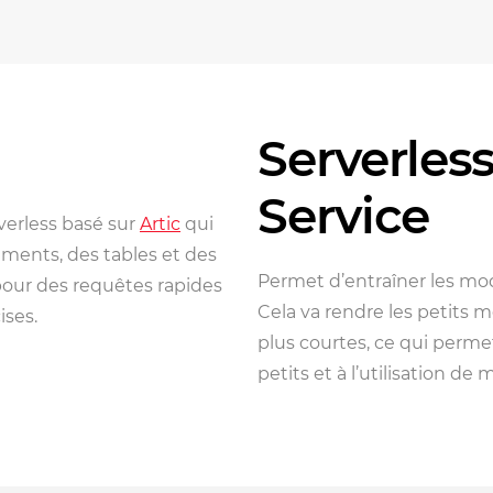
Serverles
Service
verless basé sur
Artic
qui
ments, des tables et des
Permet d’entraîner les mod
pour des requêtes rapides
Cela va rendre les petits 
ises.
plus courtes, ce qui perme
petits et à l’utilisation de