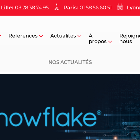
Lille:
03.28.38.74.95
Paris:
01.58.56.60.51
Lyon
Références
Actualités
À
Rejoign
propos
nous
NOS ACTUALITÉS