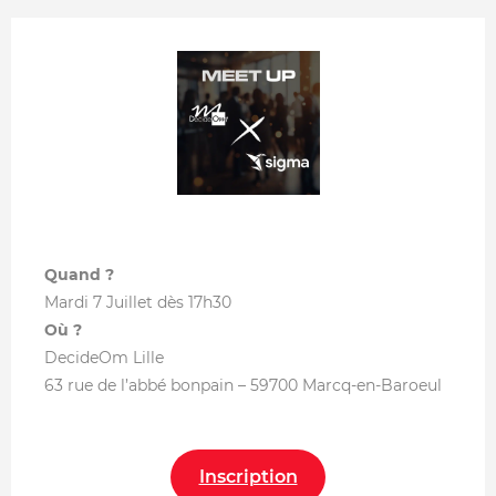
Quand ?
Mardi 7 Juillet dès 17h30
Où ?
DecideOm Lille
63 rue de l’abbé bonpain – 59700 Marcq-en-Baroeul
Inscription