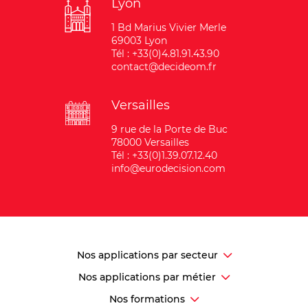
Lyon
1 Bd Marius Vivier Merle
69003 Lyon
Tél : +33(0)4.81.91.43.90
contact@decideom.fr
Versailles
9 rue de la Porte de Buc
78000 Versailles
Tél : +33(0)1.39.07.12.40
info@eurodecision.com
Nos applications par secteur
Nos applications par métier
Nos formations