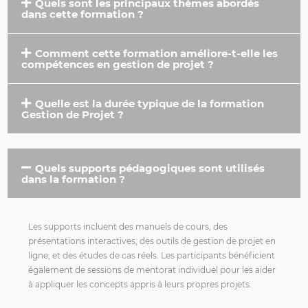
Quels sont les principaux thèmes abordés
dans cette formation ?
Comment cette formation améliore-t-elle les
compétences en gestion de projet ?
Quelle est la durée typique de la formation
Gestion de Projet ?
Quels supports pédagogiques sont utilisés
dans la formation ?
Les supports incluent des manuels de cours, des
présentations interactives, des outils de gestion de projet en
ligne, et des études de cas réels. Les participants bénéficient
également de sessions de mentorat individuel pour les aider
à appliquer les concepts appris à leurs propres projets.