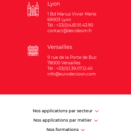
Lyon
1 Bd Marius Vivier Merle
69003 Lyon
Tél : +33(0)4.81.91.43.90
contact@decideom.fr
Versailles
9 rue de la Porte de Buc
78000 Versailles
Tél : +33(0)1.39.07.12.40
info@eurodecision.com
Nos applications par secteur
Nos applications par métier
Nos formations