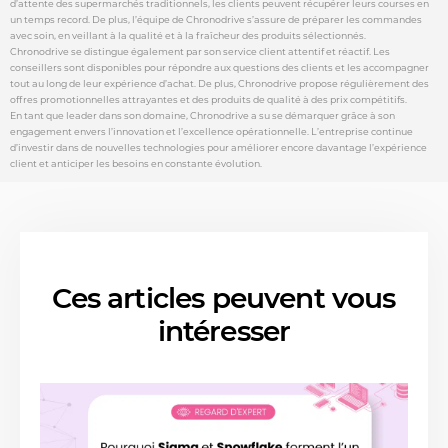
d’attente des supermarchés traditionnels, les clients peuvent récupérer leurs courses en
un temps record. De plus, l’équipe de Chronodrive s’assure de préparer les commandes
avec soin, en veillant à la qualité et à la fraîcheur des produits sélectionnés.
Chronodrive se distingue également par son service client attentif et réactif. Les
conseillers sont disponibles pour répondre aux questions des clients et les accompagner
tout au long de leur expérience d’achat. De plus, Chronodrive propose régulièrement des
offres promotionnelles attrayantes et des produits de qualité à des prix compétitifs.
En tant que leader dans son domaine, Chronodrive a su se démarquer grâce à son
engagement envers l’innovation et l’excellence opérationnelle. L’entreprise continue
d’investir dans de nouvelles technologies pour améliorer encore davantage l’expérience
client et anticiper les besoins en constante évolution.
Ces articles peuvent vous
intéresser