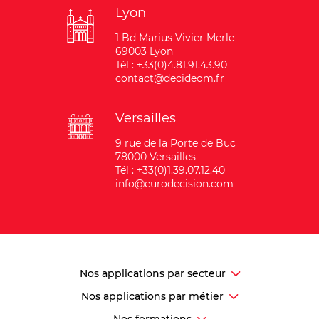
Lyon
1 Bd Marius Vivier Merle
69003 Lyon
Tél : +33(0)4.81.91.43.90
contact@decideom.fr
Versailles
9 rue de la Porte de Buc
78000 Versailles
Tél : +33(0)1.39.07.12.40
info@eurodecision.com
Nos applications par secteur
Nos applications par métier
Nos formations