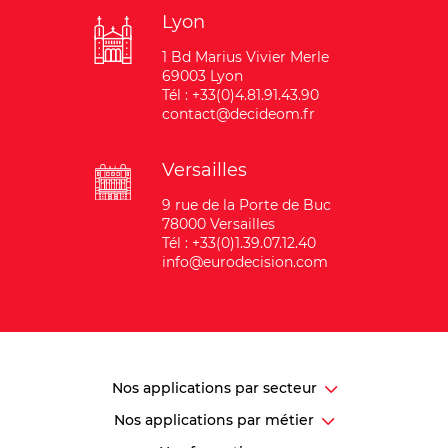
Lyon
1 Bd Marius Vivier Merle
69003 Lyon
Tél : +33(0)4.81.91.43.90
contact@decideom.fr
Versailles
9 rue de la Porte de Buc
78000 Versailles
Tél : +33(0)1.39.07.12.40
info@eurodecision.com
Nos applications par secteur
Nos applications par métier