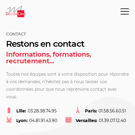
CONTACT
Restons en contact
Informations, formations,
recrutement...
Toutes nos équipes sont à votre disposition pour répondre
à vos demandes, n’hésitez pas à nous laisser vos
coordonnées pour que nous reprenions contact avec
vous.
Lille:
03.28.38.74.95
Paris:
01.58.56.60.51
Lyon:
04.81.91.43.90
Versailles:
01.39.07.12.40