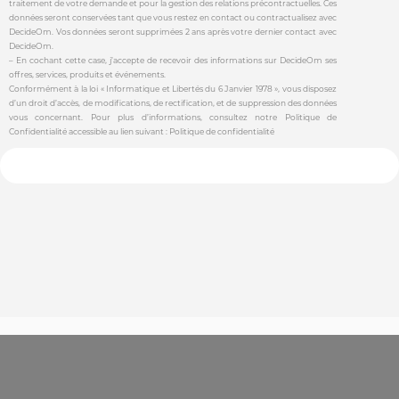
traitement de votre demande et pour la gestion des relations précontractuelles. Ces
données seront conservées tant que vous restez en contact ou contractualisez avec
DecideOm. Vos données seront supprimées 2 ans après votre dernier contact avec
DecideOm.
– En cochant cette case, j’accepte de recevoir des informations sur DecideOm ses
offres, services, produits et événements.
Conformément à la loi « Informatique et Libertés du 6 Janvier 1978 », vous disposez
d’un droit d’accès, de modifications, de rectification, et de suppression des données
vous concernant. Pour plus d’informations, consultez notre Politique de
Confidentialité accessible au lien suivant :
Politique de confidentialité