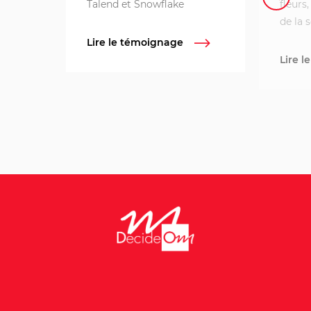
Talend et Snowflake
fleurs
de la 
Lire le témoignage
Lire 