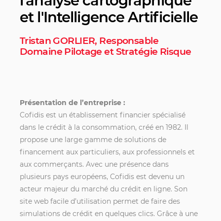
l'analyse cartographique
et l'Intelligence Artificielle
Tristan GORLIER, Responsable
Domaine Pilotage et Stratégie Risque
Présentation de l’entreprise :
Cofidis est un établissement
financier
spécialisé
dans le crédit à la consommation, créé en 1982. Il
propose une large gamme de solutions de
financement aux particuliers, aux professionnels et
aux commerçants. Avec une présence dans
plusieurs pays européens, Cofidis est devenu un
acteur majeur du marché du crédit en ligne. Son
site web facile d’utilisation permet de faire des
simulations de crédit en quelques clics. Grâce à une