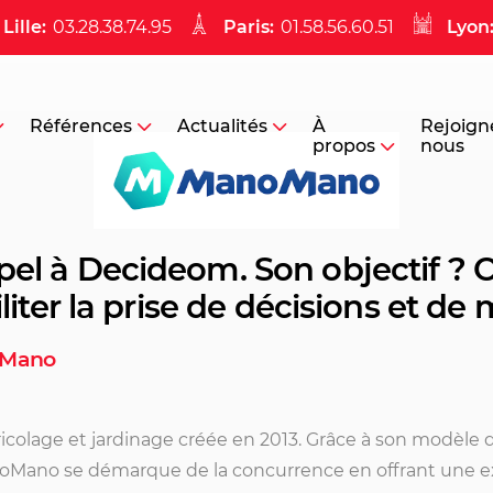
Lille:
03.28.38.74.95
Paris:
01.58.56.60.51
Lyon
Références
Actualités
À
Rejoign
propos
nous
el à Decideom. Son objectif ? O
liter la prise de décisions et de
noMano
colage et jardinage créée en 2013.
Grâce à son modèle 
anoMano se démarque de la concurrence en offrant une e