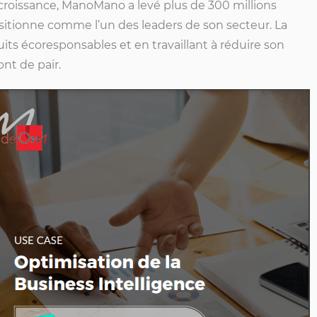
te croissance, ManoMano a levé plus de 300 millions
sitionne comme l’un des leaders de son secteur. La
s écoresponsables et en travaillant à réduire son
nt de pair.