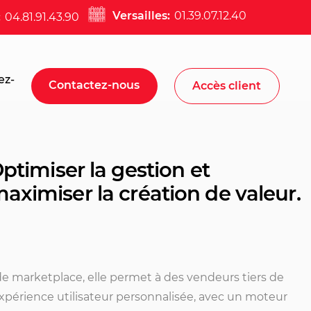
Versailles:
01.39.07.12.40
:
04.81.91.43.90
ez-
Contactez-nous
Accès client
ptimiser la gestion et
 maximiser la création de valeur.
de marketplace
, elle permet à des vendeurs tiers de
xpérience utilisateur personnalisée, avec un moteur